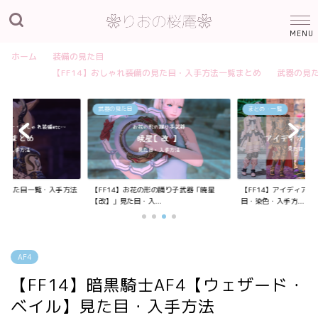
ホーム
装備の見た目
【FF14】おしゃれ装備の見た目・入手方法一覧まとめ
武器の見
武器の見た目
まとめ・一覧
装備の見た目一覧・入手方法
【FF14】お花の形の踊り子武器「暁星
【FF14】アイディア
【改】」見た目・入...
目・染色・入手方...
AF4
【FF14】暗黒騎士AF4【ウェザード・
ベイル】見た目・入手方法