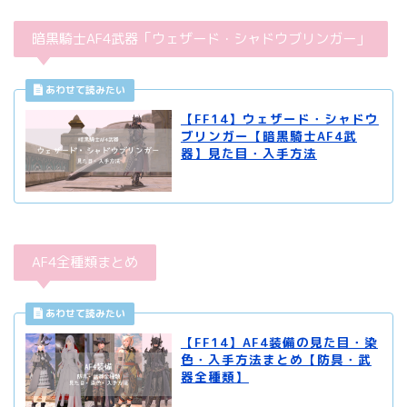
暗黒騎士AF4武器「ウェザード・シャドウブリンガー」
【FF14】ウェザード・シャドウ
ブリンガー【暗黒騎士AF4武
器】見た目・入手方法
AF4全種類まとめ
【FF14】AF4装備の見た目・染
色・入手方法まとめ【防具・武
器全種類】