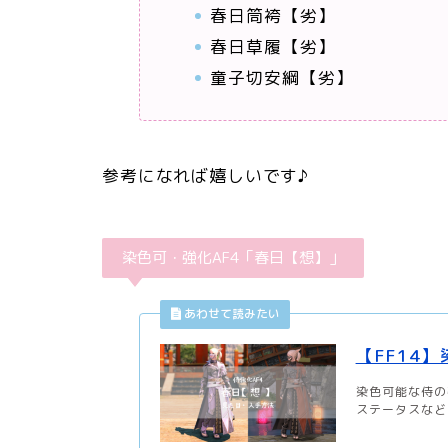
春日筒袴【劣】
春日草履【劣】
童子切安綱【劣】
参考になれば嬉しいです♪
染色可・強化AF4「春日【想】」
【FF14
染色可能な侍の
ステータスなどの