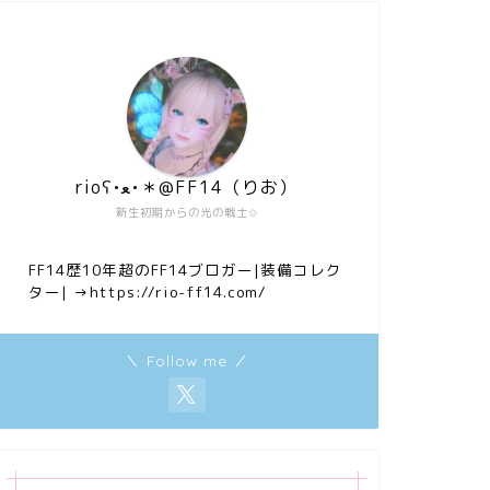
rioʕ•ﻌ•＊@FF14（りお）
新生初期からの光の戦士✩
FF14歴10年超のFF14ブロガー|装備コレク
ター|
→https://rio-ff14.com/
＼ Follow me ／