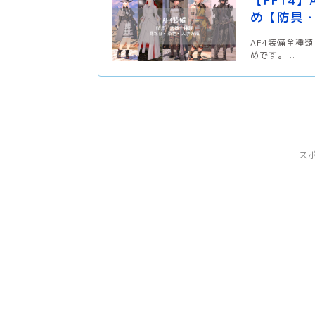
【FF14
め【防具
AF4装備全種
めです。...
ス