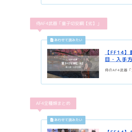
侍AF4武器「童子切安綱【劣】」
【FF14
目・入手
侍のAF4武器
AF4全種類まとめ