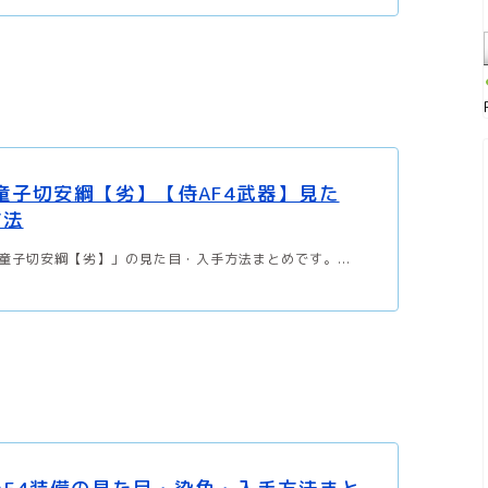
】童子切安綱【劣】【侍AF4武器】見た
方法
「童子切安綱【劣】」の見た目・入手方法まとめです。...