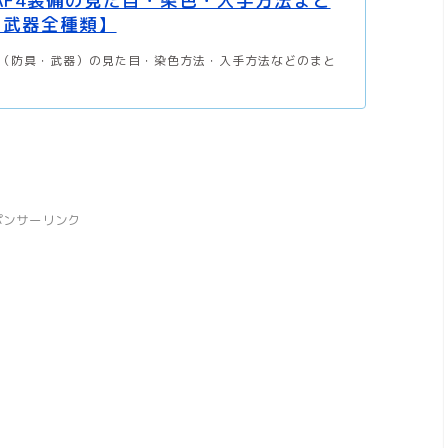
】AF4装備の見た目・染色・入手方法まと
・武器全種類】
類（防具・武器）の見た目・染色方法・入手方法などのまと
ポンサーリンク