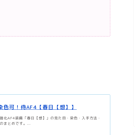
】染色可！侍AF4【春日【想】】
強化AF4装備「春日【想】」の見た目・染色・入手方法・
まとめです。...