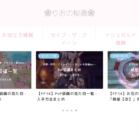
お役立ち情報
セイブ・ザ・ク
イシュガルド
イーン
復興
まとめ・一覧
武器の見た目
れ装備の見た目・
【FF14】PvP装備の見た目一覧・
【FF14】お花
め
入手方法まとめ
「暁星【改】」見