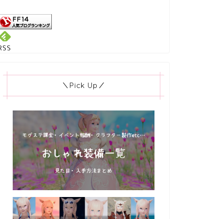
RSS
＼Pick Up／