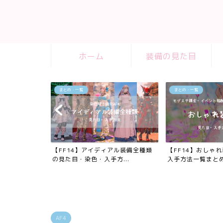
ホーム
装備の見た目
まとめ・一覧
まとめ・一覧
の踊り子武器
【FF14】アイディアル装備全種類
【FF14】おしゃ
入...
の見た目・染色・入手方...
入手方法一覧まと
AF4