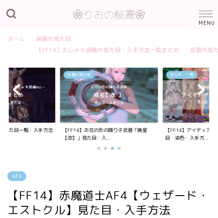
ホーム
装備の見た目
【FF14】おしゃれ装備の見た目・入手方法一覧まとめ
武器の見
武器の見た目
まとめ・一覧
装備の見た目一覧・入手方法
【FF14】お花の形の踊り子武器「暁星
【FF14】アイディア
【改】」見た目・入...
目・染色・入手方...
AF4
【FF14】赤魔道士AF4【ウェザード・
エストクル】見た目・入手方法