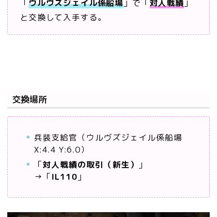
「
ウルヴズジェイル係船場
」で「
対人戦績
」
と交換して入手する。
交換場所
兵装支給官（ウルヴズジェイル係船場
X:4.4 Y:6.0）
「
対人戦績の取引（新生）
」
→「
IL110
」