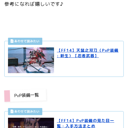
参考になれば嬉しいです♪
【FF14】天鼠之双刀（PvP装備
: 新生）【忍者武器】
PvP装備一覧
【FF14】PvP装備の見た目一
覧・入手方法まとめ