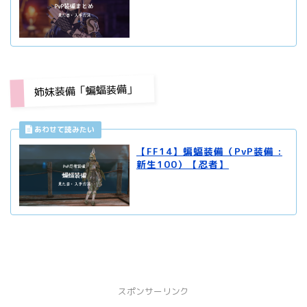
姉妹装備「蝙蝠装備」
【FF14】蝙蝠装備（PvP装備 :
新生100）【忍者】
スポンサーリンク