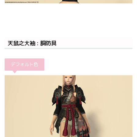
天鼠之大袖 : 胴防具
デフォルト色