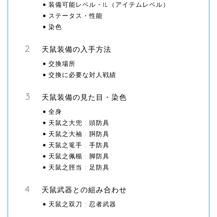
装備可能レベル・IL（アイテムレベル）
ステータス・性能
染色
天鼠装備の入手方法
交換場所
交換に必要な対人戦績
天鼠装備の見た目・染色
全身
天鼠之大兜 : 頭防具
天鼠之大袖 : 胴防具
天鼠之篭手 : 手防具
天鼠之佩楯 : 脚防具
天鼠之脛当 : 足防具
天鼠武器との組み合わせ
天鼠之双刀 : 忍者武器