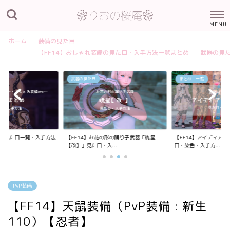
ホーム
装備の見た目
【FF14】おしゃれ装備の見た目・入手方法一覧まとめ
武器の見
武器の見た目
まとめ・一覧
装備の見た目一覧・入手方法
【FF14】お花の形の踊り子武器「暁星
【FF14】アイディア
【改】」見た目・入...
目・染色・入手方...
PvP装備
【FF14】天鼠装備（PvP装備 : 新生
110）【忍者】