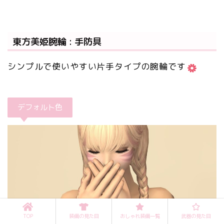
東方美姫腕輪 : 手防具
シンプルで使いやすい片手タイプの腕輪です
デフォルト色
TOP
装備の見た目
おしゃれ装備一覧
武器の見た目