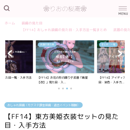
ホーム
装備の見た目
【FF14】おしゃれ装備の見た目・入手方法一覧まとめ
武器の見
武器の見た目
まとめ・一覧
装備の見た目一覧・入手方法
【FF14】お花の形の踊り子武器「暁星
【FF14】アイディア
【改】」見た目・入...
目・染色・入手方...
おしゃれ装備（モグステ課金装備・過去イベント報酬）
【FF14】東方美姫衣装セットの見た
目・入手方法