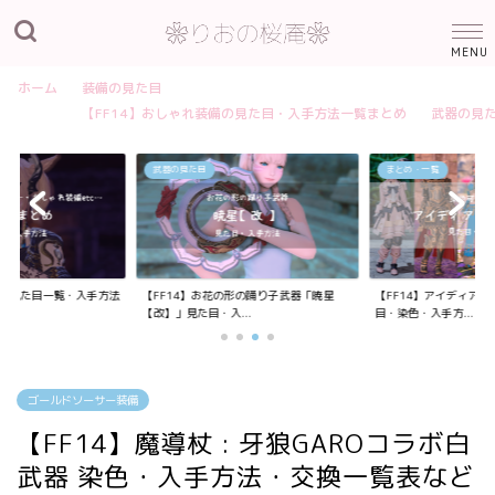
ホーム
装備の見た目
【FF14】おしゃれ装備の見た目・入手方法一覧まとめ
武器の見
武器の見た目
まとめ・一覧
装備の見た目一覧・入手方法
【FF14】お花の形の踊り子武器「暁星
【FF14】アイディア
【改】」見た目・入...
目・染色・入手方...
ゴールドソーサー装備
【FF14】魔導杖 : 牙狼GAROコラボ白
武器 染色・入手方法・交換一覧表など