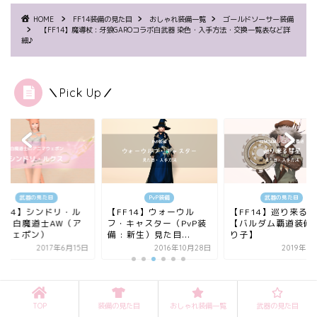
HOME
FF14装備の見た目
おしゃれ装備一覧
ゴールドソーサー装備
【FF14】魔導杖 : 牙狼GAROコラボ白武器 染色・入手方法・交換一覧表など詳
細♪
＼Pick Up／
武器の見た目
PvP装備
武器の見た目
FF14】シンドリ・ル
【FF14】ウォーウル
【FF14】巡り来る
 : 白魔道士AW（ア
フ・キャスター（PvP装
【バルダム覇道装備 :
マウェポン）
備 : 新生）見た目...
り子】
2017年6月15日
2016年10月28日
2019年7
スポンサーリンク
TOP
装備の見た目
おしゃれ装備一覧
武器の見た目