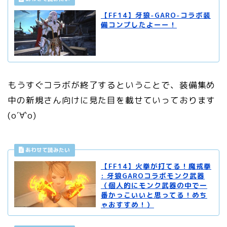
【FF14】牙狼-GARO-コラボ装
備コンプしたよーー！
もうすぐコラボが終了するということで、装備集め
中の新規さん向けに見た目を載せていっております
(о´∀`о)
【FF14】火拳が打てる！魔戒拳
: 牙狼GAROコラボモンク武器
（個人的にモンク武器の中で一
番かっこいいと思ってる！めち
ゃおすすめ！）