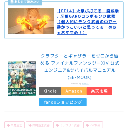
【FF14】火拳が打てる！魔戒拳
: 牙狼GAROコラボモンク武器
（個人的にモンク武器の中で一
番かっこいいと思ってる！めち
ゃおすすめ！）
クラフターとギャザラーをゼロから極
める ファイナルファンタジーXIV 公式
エンジニア&サバイバルマニュアル
(SE-MOOK)
created by
Rinker
Kindle
Amazon
楽天市場
Yahooショッピング
白魔道士
白魔道士武器
ミラプリ : 武器
PvP装備