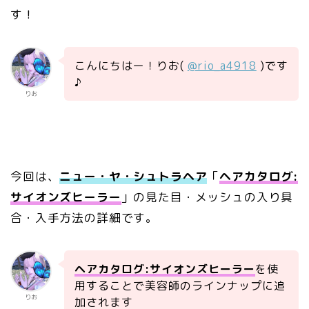
す！
こんにちはー！りお(
@rio_a4918
)です
♪
りお
今回は、
ニュー・ヤ・シュトラヘア
「
ヘアカタログ:
サイオンズヒーラー
」の見た目・メッシュの入り具
合・入手方法の詳細です。
ヘアカタログ:サイオンズヒーラー
を使
用することで美容師のラインナップに追
りお
加されます