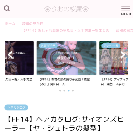
ホーム
装備の見た目
【FF14】おしゃれ装備の見た目・入手方法一覧まとめ
武器の見
武器の見た目
まとめ・一覧
装備の見た目一覧・入手方法
【FF14】お花の形の踊り子武器「暁星
【FF14】アイディア
【改】」見た目・入...
目・染色・入手方...
ヘアカタログ
【FF14】ヘアカタログ:サイオンズヒ
ーラー【ヤ・シュトラの髪型】