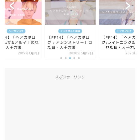
ヘアカタログ
イシュガルド復興
ヘアカタログ
FF14】「ヘアカタロ
【FF14】「ヘアカタロ
【FF14】「ヘアカ
:ラムザ&アルマ」の見
グ : アシンメトリー」見
グ:ライトニング&ス
目・入手方法
た目・入手方法
」見た目・入手方...
2019年1月9日
2020年3月12日
2020年1
スポンサーリンク