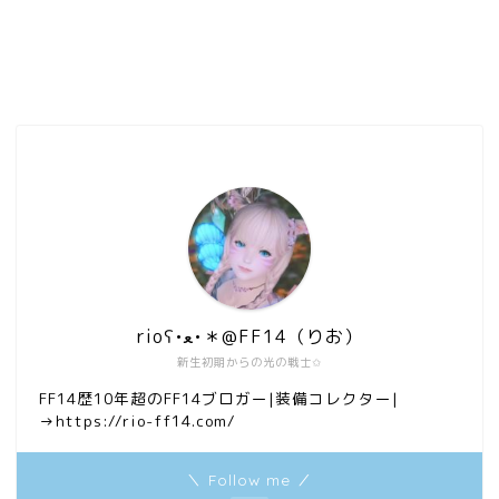
rioʕ•ﻌ•＊@FF14（りお）
新生初期からの光の戦士✩
FF14歴10年超のFF14ブロガー|装備コレクター|
→https://rio-ff14.com/
＼ Follow me ／