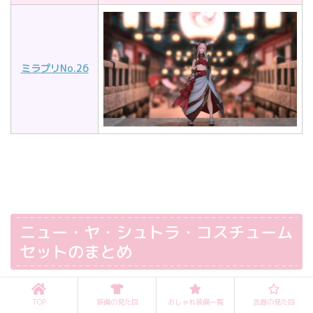
ミラプリNo.26
ニュー・ヤ・シュトラ・コスチューム
セットのまとめ
今回は、モグステ課金のおしゃれ装備「
ニュー・
TOP
装備の見た目
おしゃれ装備一覧
武器の見た目
ヤ・シュトラ・コスチュームセット
」の見た目・染