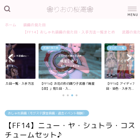
ホーム
装備の見た目
【FF14】おしゃれ装備の見た目・入手方法一覧まとめ
武器の見
武器の見た目
まとめ・一覧
装備の見た目一覧・入手方法
【FF14】お花の形の踊り子武器「暁星
【FF14】アイディア
【改】」見た目・入...
目・染色・入手方...
おしゃれ装備（モグステ課金装備・過去イベント報酬）
【FF14】ニュー・ヤ・シュトラ・コス
チュームセット♪