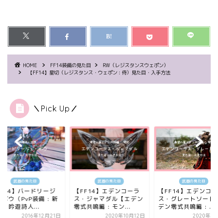
HOME
FF14装備の見た目
RW（レジスタンスウェポン）
【FF14】星切（レジスタンス・ウェポン : 侍）見た目・入手方法
＼Pick Up／
武器の見た目
武器の見た目
武器の見た目
FF14】バードリージ
【FF14】エデンコーラ
【FF14】エデンコ
ボウ（PvP装備 : 新
ス・ジャマダル【エデン
ス・グレートソード
【吟遊詩人...
零式共鳴編 : モン...
デン零式共鳴編 : ...
2016年12月21日
2020年10月12日
2020年7