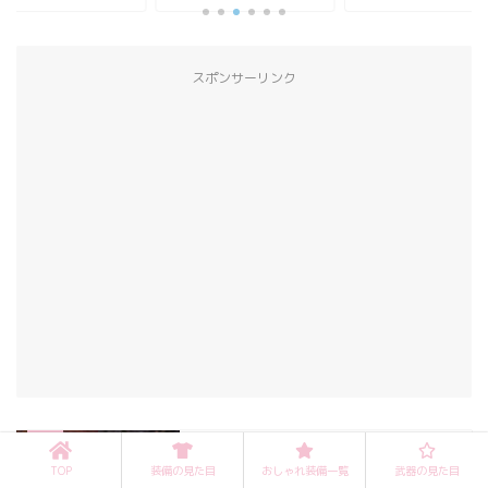
スポンサーリンク
【FF14】染色可！白魔道士AF4【アイ
ディアル・エーベル】
TOP
装備の見た目
おしゃれ装備一覧
武器の見た目