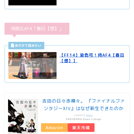
侍強化AF4「春日【想】」
【FF14】染色可！侍AF4【春日
【想】】
吉田の日々赤裸々。 『ファイナルファ
ンタジーXIV』はなぜ新生できたのか
created by
Rinker
KADOKAWA Game Linkage
Amazon
楽天市場