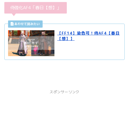
侍強化AF4「春日【想】」
【FF14】染色可！侍AF4【春日
【想】】
スポンサーリンク