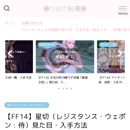
ホーム
装備の見た目
【FF14】おしゃれ装備の見た目・入手方法一覧まとめ
武器の見
武器の見た目
まとめ・一覧
装備の見た目一覧・入手方法
【FF14】お花の形の踊り子武器「暁星
【FF14】アイディア
【改】」見た目・入...
目・染色・入手方...
RW（レジスタンスウェポン）
【FF14】星切（レジスタンス・ウェポ
ン : 侍）見た目・入手方法