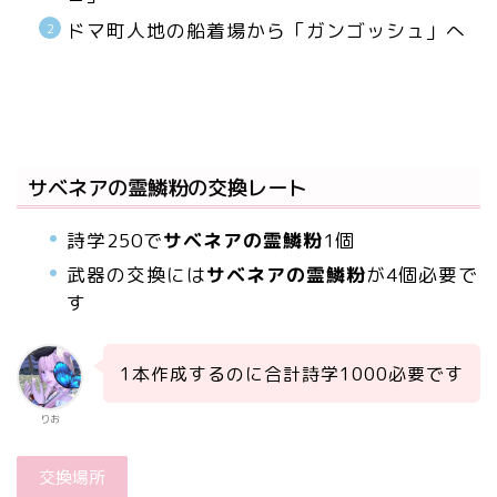
ドマ町人地の船着場から「ガンゴッシュ」へ
サベネアの霊鱗粉の交換レート
詩学250で
サベネアの霊鱗粉
1個
武器の交換には
サベネアの霊鱗粉
が4個必要で
す
1本作成するのに合計詩学1000必要です
りお
交換場所