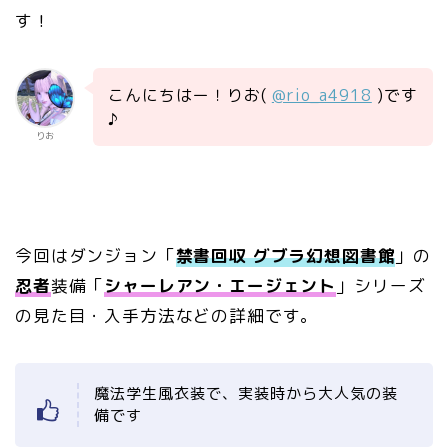
す！
こんにちはー！りお(
@rio_a4918
)です
♪
りお
今回はダンジョン「
禁書回収 グブラ幻想図書館
」の
忍者
装備「
シャーレアン・エージェント
」シリーズ
の見た目・入手方法などの詳細です。
魔法学生風衣装で、実装時から大人気の装
備です