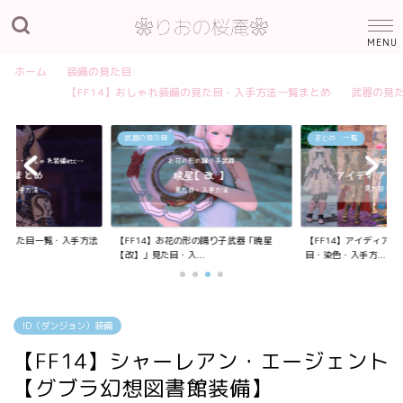
ホーム
装備の見た目
【FF14】おしゃれ装備の見た目・入手方法一覧まとめ
武器の見
武器の見た目
まとめ・一覧
装備の見た目一覧・入手方法
【FF14】お花の形の踊り子武器「暁星
【FF14】アイディア
【改】」見た目・入...
目・染色・入手方...
ID（ダンジョン）装備
【FF14】シャーレアン・エージェント
【グブラ幻想図書館装備】