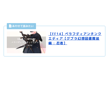
【FF14】ベラフディアンチンク
エディア【グブラ幻想図書館装
備 : 忍者】