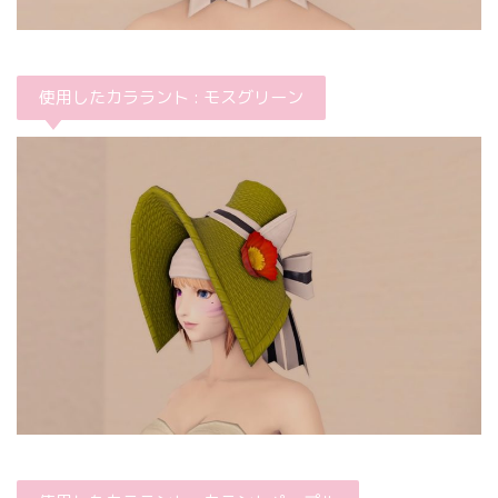
使用したカララント : モスグリーン