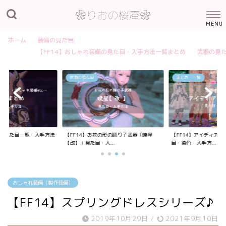
ホーム
装備の見た目
【FF14】おしゃれ装備の見た目・入手方法一覧まとめ
武器の見
武器の見た目
まとめ・一覧
装備の見た目一覧・入手方法
【FF14】お花の形の踊り子武器「暁星
【FF14】アイディア
【改】」見た目・入...
目・染色・入手方...
おしゃれ装備（製作装備）
【FF14】スプリングドレスシリーズ♪
2019年10月29日
/
2021年9月10日