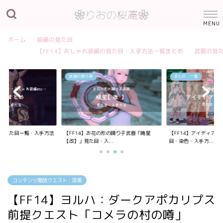
ホーム
装備の見た目
【FF14】おしゃれ装備の見た目・入手方法一覧まとめ
武器の見
武器の見た目
まとめ・一覧
装備の見た目一覧・入手方法
【FF14】お花の形の踊り子武器「暁星
【FF14】アイディア
【改】」見た目・入...
目・染色・入手方...
コンテンツ開放クエスト : 漆黒
【FF14】ヨルハ：ダークアポカリプス
前提クエスト「コメラの村の噂」