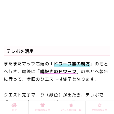
テレポを活用
またまたマップ右端の「
ドワーフ族の親方
」のもと
へ行き、最後に「
噂好きのドワーフ
」のもとへ報告
に行って、今回のクエストは終了となります。
クエスト完了マーク（緑色）が出たら、テレポで
「
コルシア島：トメラの村
」まで飛んでしまいまし
ょう♪
TOP
装備の見た目
おしゃれ装備一覧
武器の見た目