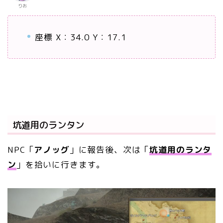
りお
座標 X：34.0 Y：17.1
坑道用のランタン
NPC「
アノッグ
」に報告後、次は「
坑道用のランタ
ン
」を拾いに行きます。