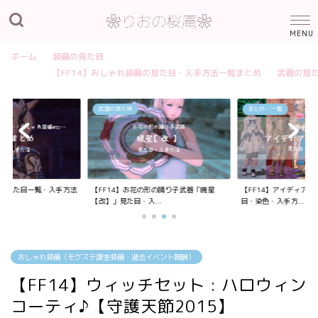
ホーム
装備の見た目
【FF14】おしゃれ装備の見た目・入手方法一覧まとめ
武器の見
武器の見た目
まとめ・一覧
装備の見た目一覧・入手方法
【FF14】お花の形の踊り子武器「暁星
【FF14】アイディア
【改】」見た目・入...
目・染色・入手方...
おしゃれ装備（モグステ課金装備・過去イベント報酬）
【FF14】ウィッチセット : ハロウィン
コーティ♪【守護天節2015】