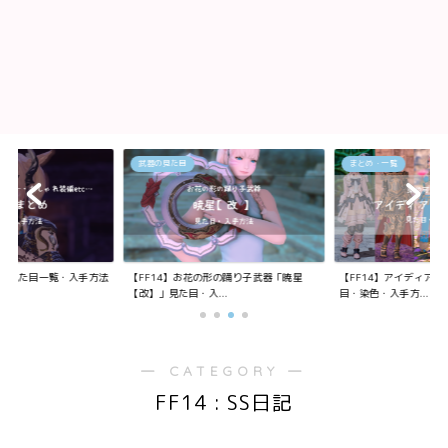
武器の見た目
まとめ・一覧
装備の見た目一覧・入手方法
【FF14】お花の形の踊り子武器「暁星
【FF14】アイディア
【改】」見た目・入...
目・染色・入手方...
― CATEGORY ―
FF14 : SS日記