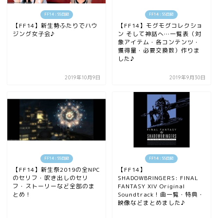
FF14 : SS日記
FF14 : SS日記
【FF14】新生勢ふたりでハウ
【FF14】モグモグコレクショ
ジング女子会♪
ン そして神話へ…一覧表（対
象アイテム・各コンテンツ・
獲得量・必要交換数）作りま
した♪
2019年10月9日
2019年9月30日
FF14 : SS日記
FF14 : SS日記
【FF14】新生祭2019の全NPC
【FF14】
のセリフ・吹き出しのセリ
SHADOWBRINGERS: FINAL
フ・ストーリーなど全部のま
FANTASY XIV Original
とめ！
Soundtrack！曲一覧・特典・
映像などまとめました♪