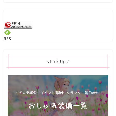
RSS
＼Pick Up／