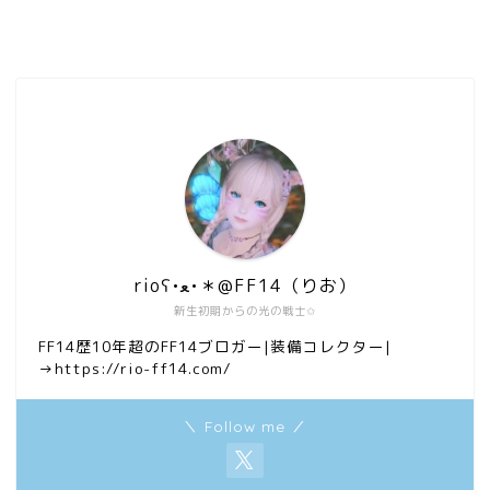
rioʕ•ﻌ•＊@FF14（りお）
新生初期からの光の戦士✩
FF14歴10年超のFF14ブロガー|装備コレクター|
→https://rio-ff14.com/
＼ Follow me ／